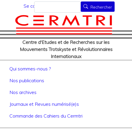
Menu du compte de l'utilisat
Aller
Rechercher
Se connecter
Rechercher
au
contenu
principal
Centre d'Etudes et de Recherches sur les
Mouvements Trotskyste et Révolutionnaires
Internationaux
Navigation principale
Qui sommes-nous ?
Nos publications
Nos archives
Journaux et Revues numérisé(e)s
Commande des Cahiers du Cermtri