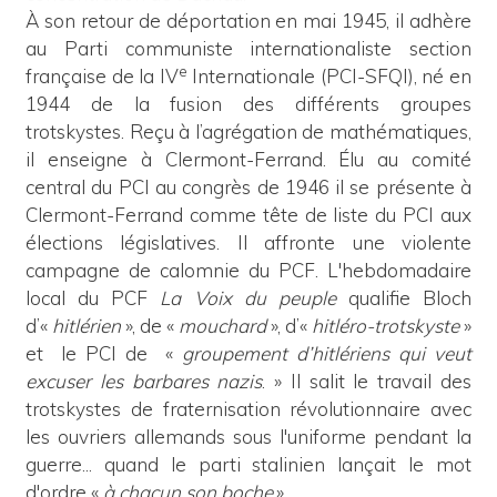
À son retour de déportation en mai 1945, il adhère
au Parti communiste internationaliste section
e
française de la IV
Internationale (PCI-SFQI), né en
1944 de la fusion des différents groupes
trotskystes. Reçu à l’agrégation de mathématiques,
il enseigne à Clermont-Ferrand. Élu au comité
central du PCI au congrès de 1946 il se présente à
Clermont-Ferrand comme tête de liste du PCI aux
élections législatives. Il affronte une violente
campagne de calomnie du PCF. L'hebdomadaire
local du PCF
La Voix du peuple
qualifie Bloch
d’«
hitlérien
», de «
mouchard
», d’«
hitléro-trotskyste
»
et le PCI de «
groupement d’hitlériens qui veut
excuser les barbares nazis
. » Il salit le travail des
trotskystes de fraternisation révolutionnaire avec
les ouvriers allemands sous l'uniforme pendant la
guerre... quand le parti stalinien lançait le mot
d'ordre «
à chacun son boche
.»