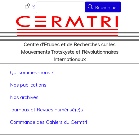
Menu du compte de l'utilisat
Aller
Rechercher
Se connecter
Rechercher
au
contenu
principal
Centre d'Etudes et de Recherches sur les
Mouvements Trotskyste et Révolutionnaires
Internationaux
Navigation principale
Qui sommes-nous ?
Nos publications
Nos archives
Journaux et Revues numérisé(e)s
Commande des Cahiers du Cermtri