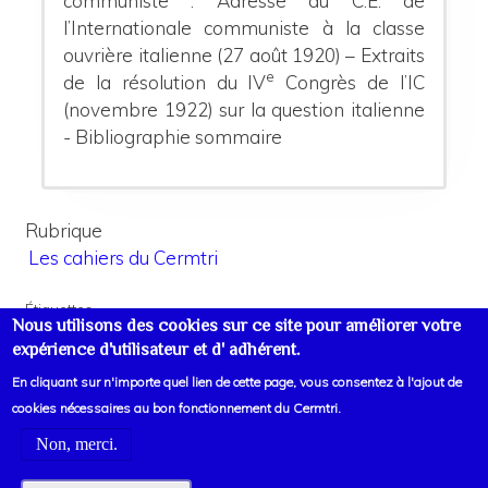
communiste :
Adresse du C.E. de
l’Internationale communiste à la classe
ouvrière italienne (27 août 1920) – Extraits
e
de la résolution du IV
Congrès de l’IC
(novembre 1922) sur la question italienne
-
Bibliographie sommaire
Rubrique
Les cahiers du Cermtri
Étiquettes
Nous utilisons des cookies sur ce site pour améliorer votre
Europe
Italie
expérience d'utilisateur et d' adhérent.
En cliquant sur n'importe quel lien de cette page, vous consentez à l'ajout de
cookies nécessaires au bon fonctionnement du Cermtri.
Non, merci.
Voir liens d'informations