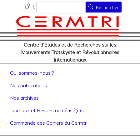
Menu du compte de l'utilisat
Aller
Rechercher
Se connecter
Rechercher
au
contenu
principal
Centre d'Etudes et de Recherches sur les
Mouvements Trotskyste et Révolutionnaires
Internationaux
Navigation principale
Qui sommes-nous ?
Nos publications
Nos archives
Journaux et Revues numérisé(e)s
Commande des Cahiers du Cermtri