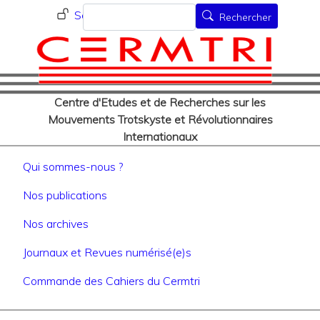
Menu du compte de l'utilisat
Aller
Rechercher
Se connecter
Rechercher
au
contenu
principal
Centre d'Etudes et de Recherches sur les
Mouvements Trotskyste et Révolutionnaires
Internationaux
Navigation principale
Qui sommes-nous ?
Nos publications
Nos archives
Journaux et Revues numérisé(e)s
Commande des Cahiers du Cermtri