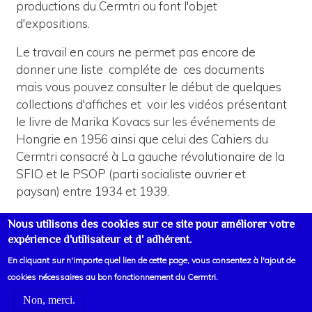
productions du Cermtri ou font l'objet
d'expositions.
Le travail en cours ne permet pas encore de
donner une liste compléte de ces documents
mais vous pouvez consulter le début de quelques
collections d'affiches et voir les vidéos présentant
le livre de Marika Kovacs sur les événements de
Hongrie en 1956 ainsi que celui des Cahiers du
Cermtri consacré à La gauche révolutionaire de la
SFIO et le PSOP (parti socialiste ouvrier et
paysan) entre 1934 et 1939.
Quelques affiches
Nous utilisons des cookies sur ce site pour améliorer votre
expérience d'utilisateur et d' adhérent.
En cliquant sur n'importe quel lien de cette page, vous consentez à l'ajout de
cookies nécessaires au bon fonctionnement du Cermtri.
Non, merci.
Voir liens d'informations