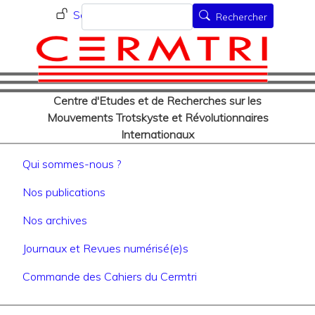
Menu du compte de l'utilisat
Aller
Rechercher
Se connecter
Rechercher
au
contenu
principal
Centre d'Etudes et de Recherches sur les
Mouvements Trotskyste et Révolutionnaires
Internationaux
Navigation principale
Qui sommes-nous ?
Nos publications
Nos archives
Journaux et Revues numérisé(e)s
Commande des Cahiers du Cermtri