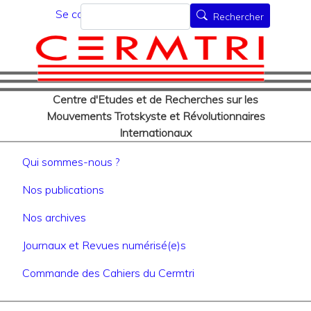
Menu du compte de l'utilisat
Aller
Rechercher
Se connecter
Rechercher
au
contenu
principal
Centre d'Etudes et de Recherches sur les
Mouvements Trotskyste et Révolutionnaires
Internationaux
Navigation principale
Qui sommes-nous ?
Nos publications
Nos archives
Journaux et Revues numérisé(e)s
Commande des Cahiers du Cermtri