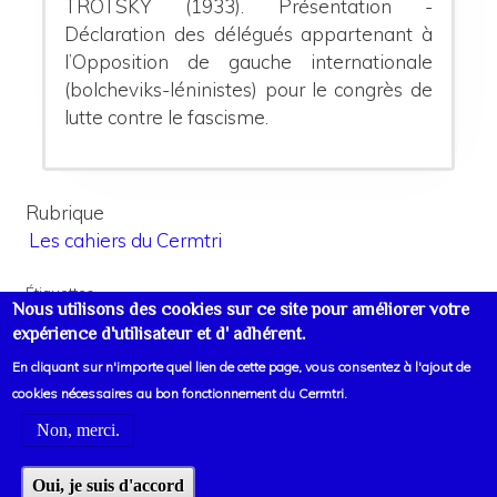
TROTSKY (1933).
Présentation -
Déclaration des délégués appartenant à
l’Opposition de gauche internationale
(bolcheviks-léninistes) pour le congrès de
lutte contre le fascisme.
Rubrique
Les cahiers du Cermtri
Étiquettes
Nous utilisons des cookies sur ce site pour améliorer votre
Allemagne
Trotsky
expérience d'utilisateur et d' adhérent.
En cliquant sur n'importe quel lien de cette page, vous consentez à l'ajout de
cookies nécessaires au bon fonctionnement du Cermtri.
Non, merci.
Voir liens d'informations
Oui, je suis d'accord