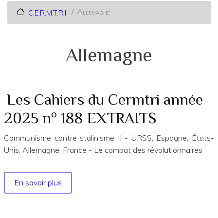
Allemagne
C.E.R.M.T.R.I
Allemagne
Les Cahiers du Cermtri année
2025 n° 188 EXTRAITS
Communisme contre stalinisme II - URSS, Espagne, États-
Unis, Allemagne, France - Le combat des révolutionnaires
En savoir plus
sur
Les
Cahiers