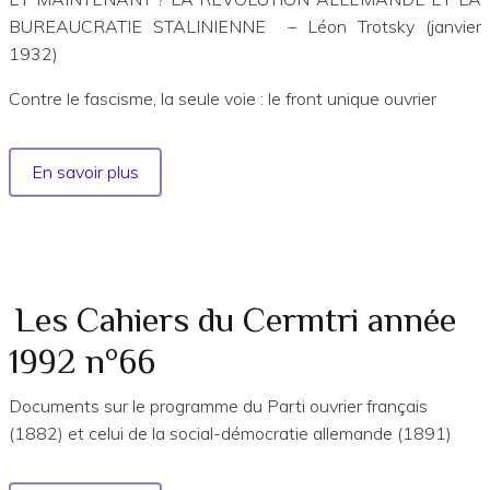
EXTRAITS
BUREAUCRATIE STALINIENNE – Léon Trotsky (janvier
1932)
Contre le fascisme, la seule voie : le front unique ouvrier
En savoir plus
sur
Les
Cahiers
du
Cermtri
année
Les Cahiers du Cermtri année
2024
1992 n°66
no
185
Documents sur le programme du Parti ouvrier français
EXTRAITS
(1882) et celui de la social-démocratie allemande (1891)