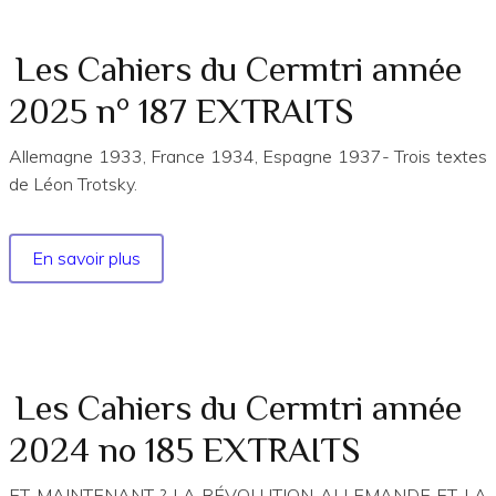
du
Cermtri
année
Les Cahiers du Cermtri année
2025
2025 n° 187 EXTRAITS
n°
188
Allemagne 1933, France 1934, Espagne 1937- Trois textes
EXTRAITS
de Léon Trotsky.
En savoir plus
sur
Les
Cahiers
du
Cermtri
année
Les Cahiers du Cermtri année
2025
2024 no 185 EXTRAITS
n°
187
ET MAINTENANT ? LA RÉVOLUTION ALLEMANDE ET LA