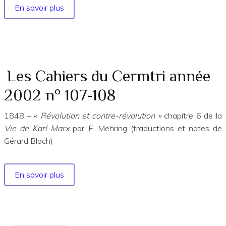
En savoir plus
sur
Les
Cahiers
du
Cermtri
année
Les Cahiers du Cermtri année
1992
2002 n° 107-108
n°66
1848 – «
Révolution et contre-révolution »
chapitre 6 de la
Vie de Karl Marx
par F. Mehring (traductions et notes de
Gérard Bloch)
En savoir plus
sur
Les
Cahiers
du
Cermtri