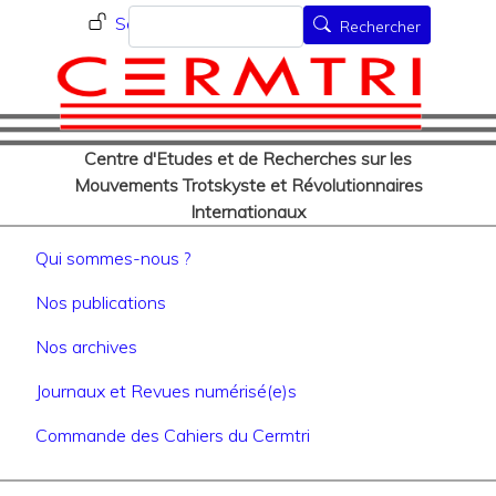
Menu du compte de l'utilisat
Aller
Rechercher
Se connecter
Rechercher
au
contenu
principal
Centre d'Etudes et de Recherches sur les
Mouvements Trotskyste et Révolutionnaires
Internationaux
Navigation principale
Qui sommes-nous ?
Nos publications
Nos archives
Journaux et Revues numérisé(e)s
Commande des Cahiers du Cermtri