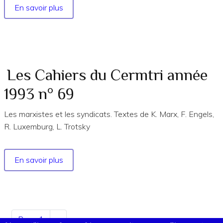
En savoir plus
sur
Les
Cahiers
du
Cermtri
année
Les Cahiers du Cermtri année
2023
1993 n° 69
n°
183
Les marxistes et les syndicats. Textes de K. Marx, F. Engels,
EXTRAITS
R. Luxemburg, L. Trotsky
En savoir plus
sur
Les
Cahiers
du
Cermtri
Pagination
Page 1
Page
››
année