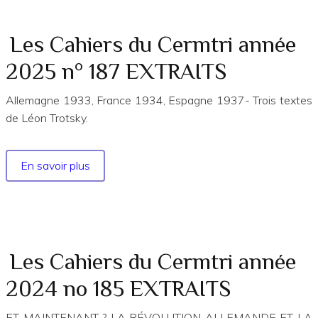
du
Cermtri
année
Les Cahiers du Cermtri année
1990
2025 n° 187 EXTRAITS
n°
58
Allemagne 1933, France 1934, Espagne 1937- Trois textes
de Léon Trotsky.
En savoir plus
sur
Les
Cahiers
du
Cermtri
année
Les Cahiers du Cermtri année
2025
2024 no 185 EXTRAITS
n°
187
ET MAINTENANT ? LA RÉVOLUTION ALLEMANDE ET LA