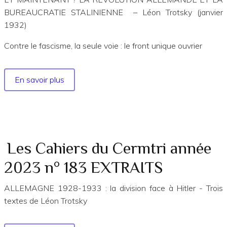
EXTRAITS
BUREAUCRATIE STALINIENNE – Léon Trotsky (janvier
1932)
Contre le fascisme, la seule voie : le front unique ouvrier
En savoir plus
sur
Les
Cahiers
du
Cermtri
année
Les Cahiers du Cermtri année
2024
2023 n° 183 EXTRAITS
no
185
ALLEMAGNE 1928-1933 : la division face à Hitler - Trois
EXTRAITS
textes de Léon Trotsky