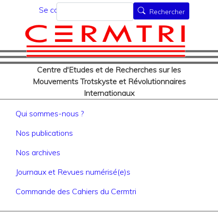
Menu du compte de l'utilisat
Aller
Rechercher
Se connecter
Rechercher
au
contenu
principal
Centre d'Etudes et de Recherches sur les
Mouvements Trotskyste et Révolutionnaires
Internationaux
Navigation principale
Qui sommes-nous ?
Nos publications
Nos archives
Journaux et Revues numérisé(e)s
Commande des Cahiers du Cermtri