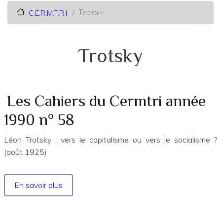
Trotsky
C.E.R.M.T.R.I
Trotsky
Les Cahiers du Cermtri année
1990 n° 58
Léon Trotsky : vers le capitalisme ou vers le socialisme ?
(août 1925)
En savoir plus
sur
Les
Cahiers