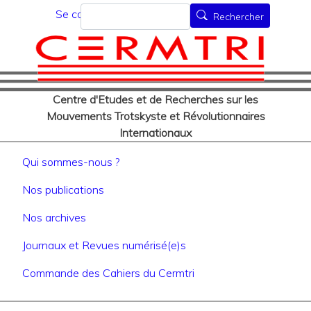
Menu du compte de l'utilisat
Aller
Rechercher
Se connecter
Rechercher
au
contenu
principal
Centre d'Etudes et de Recherches sur les
Mouvements Trotskyste et Révolutionnaires
Internationaux
Navigation principale
Qui sommes-nous ?
Nos publications
Nos archives
Journaux et Revues numérisé(e)s
Commande des Cahiers du Cermtri