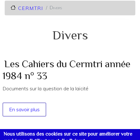
Divers
C.E.R.M.T.R.I
Divers
Les Cahiers du Cermtri année
1984 n° 33
Documents sur la question de la laïcité
En savoir plus
sur
Les
Cahiers
du
Nous utilisons des cookies sur ce site pour améliorer votre