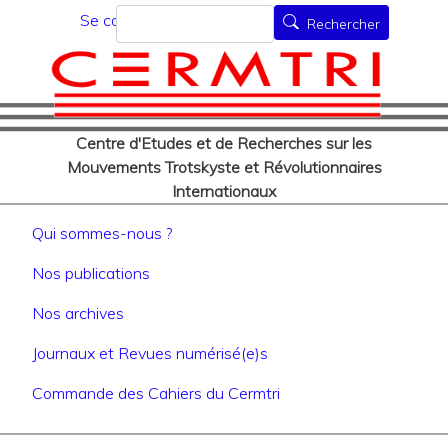
Menu du compte de l'utilisat
Aller
Rechercher
Se connecter
Rechercher
au
contenu
principal
Centre d'Etudes et de Recherches sur les
Mouvements Trotskyste et Révolutionnaires
Internationaux
Navigation principale
Qui sommes-nous ?
Nos publications
Nos archives
Journaux et Revues numérisé(e)s
Commande des Cahiers du Cermtri