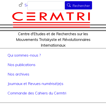
Menu du compte de l'utilisat
Aller
Rechercher
Se connecter
Rechercher
au
contenu
principal
Centre d'Etudes et de Recherches sur les
Mouvements Trotskyste et Révolutionnaires
Internationaux
Navigation principale
Qui sommes-nous ?
Nos publications
Nos archives
Journaux et Revues numérisé(e)s
Commande des Cahiers du Cermtri