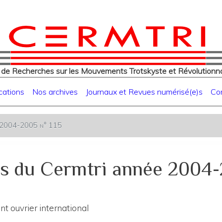
eur
Aller
au
contenu
principal
 de Recherches sur les Mouvements Trotskyste et Révolutionna
cations
Nos archives
Journaux et Revues numérisé(e)s
Co
ée 2004-2005 n° 115
s du Cermtri année 2004-
t ouvrier international