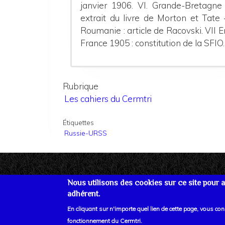
janvier 1906.
VI. Grande-Bretagne 
extrait du livre de Morton et Tate 
Roumanie : article de Racovski.
VII E
France 1905 :
constitution de la SFIO.
Rubrique
Les cahiers du Cermtri
Étiquettes
Russie-URSS
Nous utilisons des cookies sur ce site pour am
adhérent.
Se connecter
Plan du site
Nous joind
En cliquant sur n'importe quel lien de cette page, vous co
fonctionnement du Cermtri.