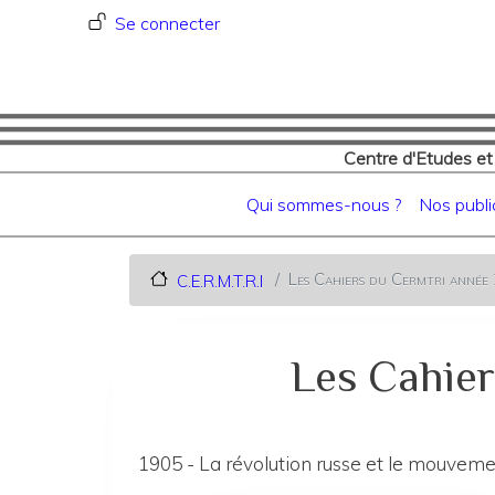
Menu du compte de l'utilisat
Se connecter
Centre d'Etudes et
Navigation principale
Qui sommes-nous ?
Nos publi
Les Cahiers du Cermtri ann
C.E.R.M.T.R.I
Les Cahier
1905 - La révolution russe et le mouvemen