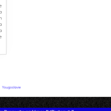
e
a
n
a
a
e
Yougoslavie