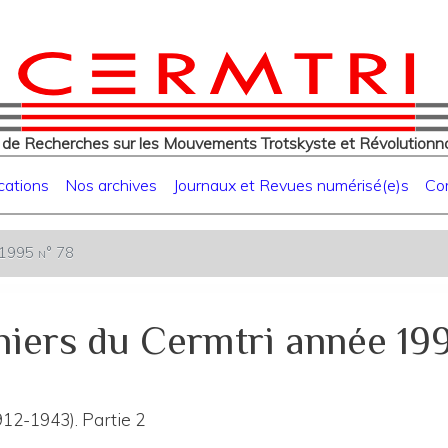
eur
Aller
au
contenu
principal
 de Recherches sur les Mouvements Trotskyste et Révolutionna
cations
Nos archives
Journaux et Revues numérisé(e)s
Co
e 1995 n° 78
iers du Cermtri année 19
12-1943). Partie 2