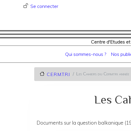
Menu du compte de l'utilisat
Se connecter
Centre d'Etudes et
Navigation principale
Qui sommes-nous ?
Nos publi
Les Cahiers du Cermtri anné
C.E.R.M.T.R.I
Les Cah
Documents sur la question balkanique (19