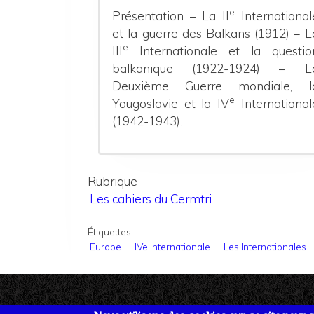
e
Présentation – La II
International
et la guerre des Balkans (1912) – L
e
III
Internationale et la questio
balkanique (1922-1924) – L
Deuxième Guerre mondiale, l
e
Yougoslavie et la IV
International
(1942-1943).
Rubrique
Les cahiers du Cermtri
Étiquettes
Europe
IVe Internationale
Les Internationales