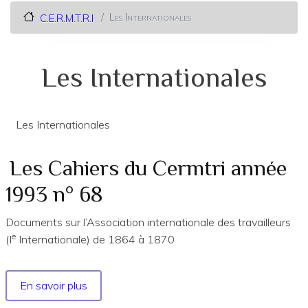
Les Internationales
C.E.R.M.T.R.I
Les Internationales
Les Internationales
Les Cahiers du Cermtri année
1993 n° 68
Documents sur l’Association internationale des travailleurs
e
(I
Internationale) de 1864 à 1870
En savoir plus
sur
Les