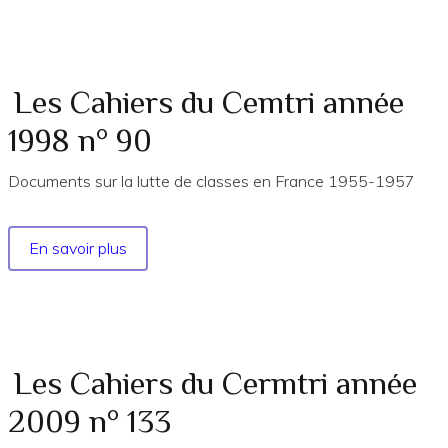
Cahiers
du
Cermtri
année
Les Cahiers du Cemtri année
1993
1998 n° 90
n°
68
Documents sur la lutte de classes en France 1955-1957
En savoir plus
sur
Les
Cahiers
du
Cemtri
année
Les Cahiers du Cermtri année
1998
2009 n° 133
n°