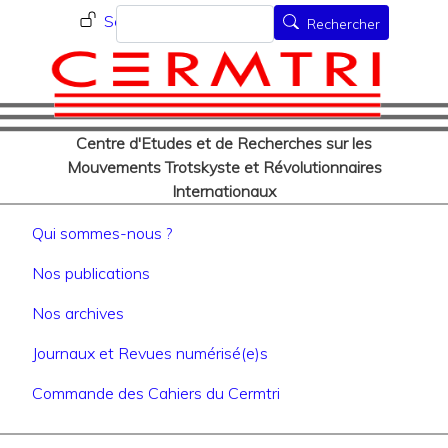
Menu du compte de l'utilisat
Aller
Rechercher
Se connecter
Rechercher
au
contenu
principal
Centre d'Etudes et de Recherches sur les
Mouvements Trotskyste et Révolutionnaires
Internationaux
Navigation principale
Qui sommes-nous ?
Nos publications
Nos archives
Journaux et Revues numérisé(e)s
Commande des Cahiers du Cermtri