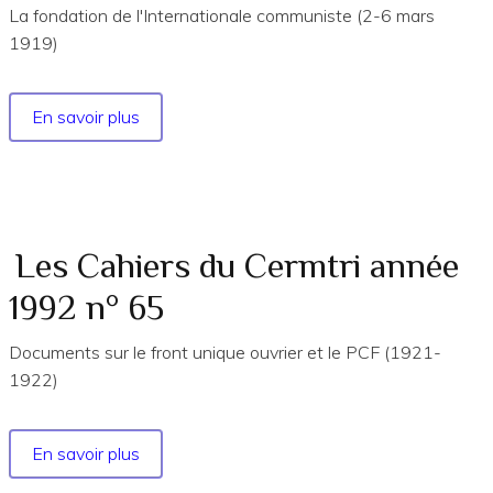
90
La fondation de l'Internationale communiste (2-6 mars
1919)
En savoir plus
sur
Les
Cahiers
du
Cermtri
année
Les Cahiers du Cermtri année
2009
1992 n° 65
n°
133
Documents sur le front unique ouvrier et le PCF (1921-
1922)
En savoir plus
sur
Les