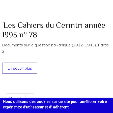
Cahiers
du
Cermtri
année
Les Cahiers du Cermtri année
1992
1995 n° 78
n°
65
Documents sur la question balkanique (1912-1943). Partie
2
En savoir plus
sur
Les
Cahiers
du
Cermtri
Pagination
Page 1
Page
››
année
Nous utilisons des cookies sur ce site pour améliorer votre
suivante
1995
expérience d'utilisateur et d' adhérent.
n°