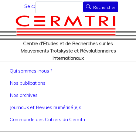
Menu du compte de l'utilisat
Aller
Rechercher
Se connecter
Rechercher
au
contenu
principal
Centre d'Etudes et de Recherches sur les
Mouvements Trotskyste et Révolutionnaires
Internationaux
Navigation principale
Qui sommes-nous ?
Nos publications
Nos archives
Journaux et Revues numérisé(e)s
Commande des Cahiers du Cermtri