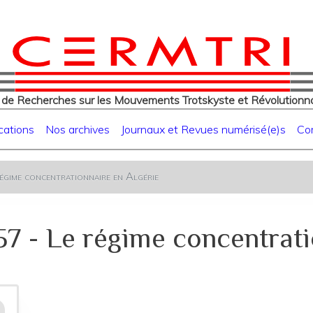
eur
Aller
au
contenu
principal
 de Recherches sur les Mouvements Trotskyste et Révolutionna
cations
Nos archives
Journaux et Revues numérisé(e)s
Co
gime concentrationnaire en Algérie
957 - Le régime concentrati