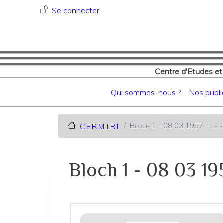
Menu du compte de l'utilisat
Se connecter
Centre d'Etudes et
Navigation principale
Qui sommes-nous ?
Nos publi
Bloch 1 - 08 03 1957 - Le ré
C.E.R.M.T.R.I
Bloch 1 - 08 03 1