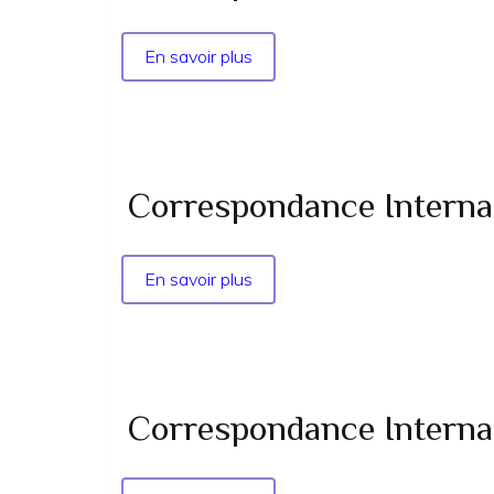
En savoir plus
sur
Correspondance
internationale
-
la
Vérité
Correspondance Internati
n°
04
supp
En savoir plus
sur
-
Correspondance
1981
Internationale
-
la
Vérité
Correspondance Internatio
n°
05-