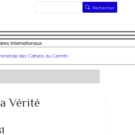
Rechercher
Rechercher
ires Internationaux
mmande des Cahiers du Cermtri
a Vérité
81