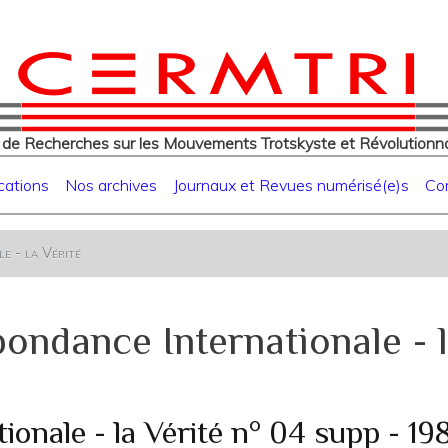
eur
Aller
au
contenu
principal
 de Recherches sur les Mouvements Trotskyste et Révolutionna
cations
Nos archives
Journaux et Revues numérisé(e)s
Co
e - la Vérité
ondance Internationale - l
onale - la Vérité n° 04 supp - 19