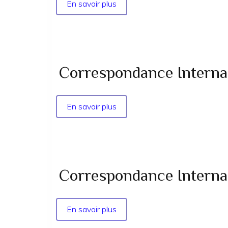
06
En savoir plus
sur
supp
Correspondance
-
Internationale
1981
-
la
Vérité
Correspondance Internatio
n°
13
-
En savoir plus
sur
1981
Correspondance
Internationale
-
la
Vérité
Correspondance Internatio
n°
12
-
En savoir plus
sur
1981
Correspondance