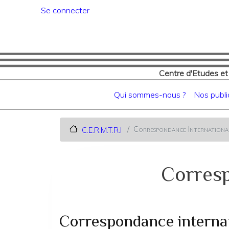
Menu du compte de l'utilisat
Se connecter
Centre d'Etudes et
Navigation principale
Qui sommes-nous ?
Nos publi
Correspondance International
C.E.R.M.T.R.I
Corresp
Correspondance internati