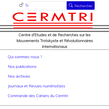
Menu du compte de l'utilisat
Aller
Rechercher
Se connecter
Rechercher
au
contenu
principal
Centre d'Etudes et de Recherches sur les
Mouvements Trotskyste et Révolutionnaires
Internationaux
Navigation principale
Qui sommes-nous ?
Nos publications
Nos archives
Journaux et Revues numérisé(e)s
Commande des Cahiers du Cermtri