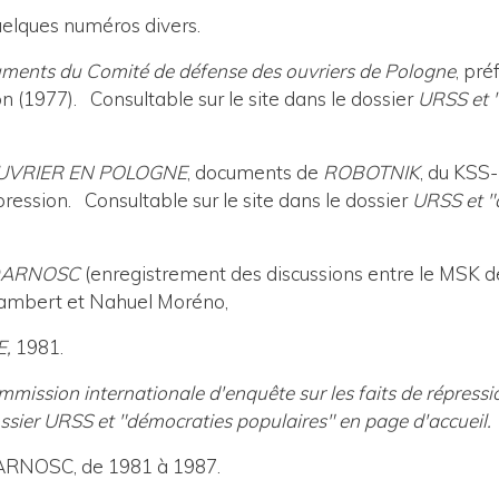
lques numéros divers.
ts du Comité de défense des ouvriers de Pologne
, pré
ion (1977).
Consultable sur le site dans le dossier
URSS et "
UVRIER EN POLOGNE
, documents de
ROBOTNIK
, du KSS
épression.
Consultable sur le site dans le dossier
URSS et "
IDARNOSC
(enregistrement des discussions entre le MSK d
Lambert et Nahuel Moréno,
E,
1981.
mission internationale d'enquête sur les faits de répressio
ossier URSS et "démocraties populaires" en page d'accueil.
RNOSC, de 1981 à 1987.