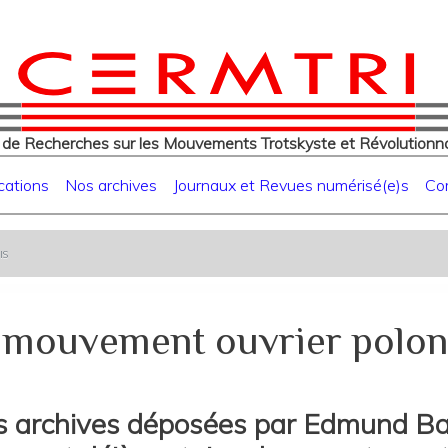
eur
Aller
au
contenu
principal
 de Recherches sur les Mouvements Trotskyste et Révolutionna
cations
Nos archives
Journaux et Revues numérisé(e)s
Co
is
 mouvement ouvrier polon
 archives déposées par Edmund Balu