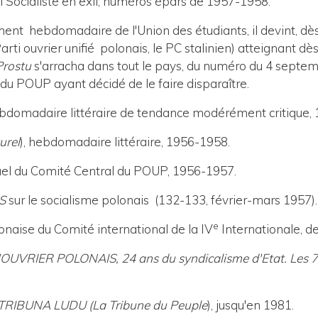
ti Socialiste en exil, numéros épars de 1957-1958.
nt hebdomadaire de l'Union des étudiants, il devint, dès 
ti ouvrier unifié polonais, le PC stalinien) atteignant dès
Prostu
s'arracha dans tout le pays, du numéro du 4 septe
n du POUP ayant décidé de le faire disparaître.
ebdomadaire littéraire de tendance modérément critique,
urel
), hebdomadaire littéraire, 1956-1958.
uel du Comité Central du POUP, 1956-1957.
S
sur le socialisme polonais (132-133, février-mars 1957).
e
lonaise du Comité international de la IV
Internationale, d
VRIER POLONAIS, 24 ans du syndicalisme d'Etat. Les 74 
TRIBUNA LUDU
(La Tribune du Peuple
), jusqu'en 1981.