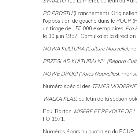
SWIALTO
(La Lumière), bulletin du Par
PO PROSTU
(Franchement). Originelleme
l'opposition de gauche dans le POUP (Par
un tirage de 150 000 exemplaires.
Pro 
le 30 juin 1957, Gomulka et la directio
NOWA KULTURA
(Culture Nouvelle
), h
PRZEGLAD KULTURALNY
(Regard Cult
NOWE DROGI (Voies Nouvelles
), mens
Numéro spécial des
TEMPS MODERNE
WALKA KLAS,
bulletin de la section po
Paul Barton,
MISERE ET REVOLTE DE L'OU
FO, 1971.
Numéros épars du quotidien du POUP,