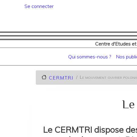
Menu du compte de l'utilisat
Se connecter
Centre d'Etudes et
Navigation principale
Qui sommes-nous ?
Nos publi
Le mouvement ouvrier polona
C.E.R.M.T.R.I
Le
Le CERMTRI dispose des