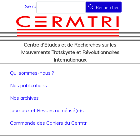
Menu du compte de l'utilisat
Aller
Rechercher
Se connecter
Rechercher
au
contenu
principal
Centre d'Etudes et de Recherches sur les
Mouvements Trotskyste et Révolutionnaires
Internationaux
Navigation principale
Qui sommes-nous ?
Nos publications
Nos archives
Journaux et Revues numérisé(e)s
Commande des Cahiers du Cermtri