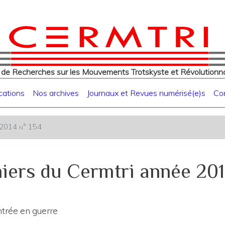
eur
Aller
au
contenu
principal
 de Recherches sur les Mouvements Trotskyste et Révolutionna
cations
Nos archives
Journaux et Revues numérisé(e)s
Co
e 2014 n° 154
iers du Cermtri année 201
entrée en guerre