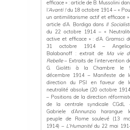
efficace » : article de B. Mussolini dan
l
’Avanti !
du 18 octobre 1914 – « Pou
un antimilitarisme actif et efficace » 
article d’A. Bordiga dans
Il Socialist
du 22 octobre 1914 – « Neutralit
active et efficace » : d’A. Gramsci d
31 octobre 1914 – Angelic
Balabanoff : extrait de
Ma vie d
Rebelle
– Extraits de l’intervention d
G. Giolitti à la Chambre le 
décembre 1914 – Manifeste de l
direction du PSI en faveur de l
neutralité absolue (20 octobre 1914
– Positions de la direction réformist
de la centrale syndicale CGdL 
Gabriele d’Annunzio harangue l
peuple de Rome soulevé (13 ma
1914) –
L’Humanité
du 22 mai 191