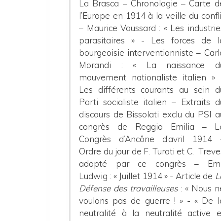
La Brasca – Chronologie – Carte d
l’Europe en 1914 à la veille du confli
– Maurice Vaussard : « Les industrie
parasitaires » - Les forces de l
bourgeoisie interventionniste – Carl
Morandi : « La naissance d
mouvement nationaliste italien » 
Les différents courants au sein d
Parti socialiste italien – Extraits d
discours de Bissolati exclu du PSI a
congrès de Reggio Emilia – L
Congrès d’Ancône d’avril 1914 
Ordre du jour de F. Turati et C. Treve
adopté par ce congrès – Emi
Ludwig : « Juillet 1914 » - Article de
L
Défense des travailleuses
: « Nous n
voulons pas de guerre ! » - « De l
neutralité à la neutralité active e