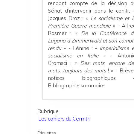
rendant compte de la décision d
Sénat d’intervenir dans le conflit 
Jacques Droz : «
Le socialisme et l
Première Guerre mondiale
» - Alfre
Rosmer :
« De la Conférence d
Lugano à Zimmerwald et son compt
rendu
» - Lénine : «
Impérialisme e
socialisme en Italie
» - Antoni
Gramsci : «
Des mots, encore de
mots, toujours des mots
! » - Brève
notices biographiques 
Bibliographie sommaire.
Rubrique
Les cahiers du Cermtri
Étiquettes