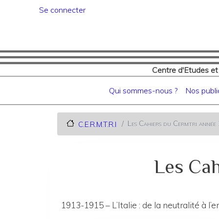
Menu du compte de l'utilisat
Se connecter
Centre d'Etudes et
Navigation principale
Qui sommes-nous ?
Nos publi
Les Cahiers du Cermtri anné
C.E.R.M.T.R.I
Les Cah
1913-1915 – L’Italie : de la neutralité à l’