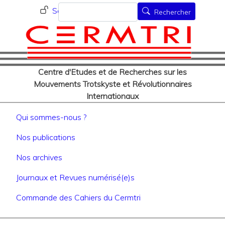
Menu du compte de l'utilisat
Aller
Rechercher
Se connecter
Rechercher
au
contenu
principal
Centre d'Etudes et de Recherches sur les
Mouvements Trotskyste et Révolutionnaires
Internationaux
Navigation principale
Qui sommes-nous ?
Nos publications
Nos archives
Journaux et Revues numérisé(e)s
Commande des Cahiers du Cermtri