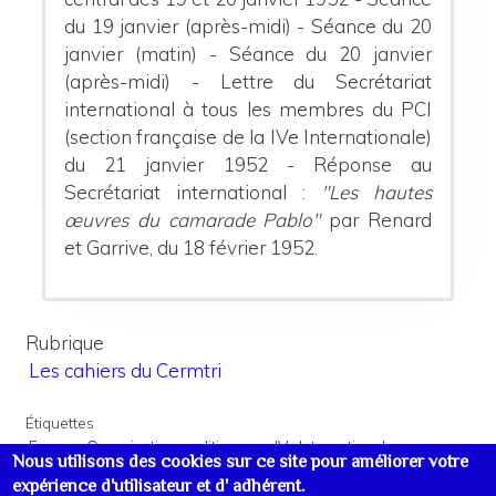
du 19 janvier (après-midi) - Séance du 20
janvier (matin) - Séance du 20 janvier
(après-midi) - Lettre du Secrétariat
international à tous les membres du PCI
(section française de la IVe Internationale)
du 21 janvier 1952 - Réponse au
Secrétariat international :
"Les hautes
œuvres du camarade Pablo"
par Renard
et Garrive, du 18 février 1952.
Rubrique
Les cahiers du Cermtri
Étiquettes
France : Organisations politiques
IVe Internationale
Nous utilisons des cookies sur ce site pour améliorer votre
Les Internationales
expérience d'utilisateur et d' adhérent.