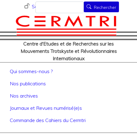
Menu du compte de l'utilisat
Aller
Rechercher
Se connecter
Rechercher
au
contenu
principal
Centre d'Etudes et de Recherches sur les
Mouvements Trotskyste et Révolutionnaires
Internationaux
Navigation principale
Qui sommes-nous ?
Nos publications
Nos archives
Journaux et Revues numérisé(e)s
Commande des Cahiers du Cermtri