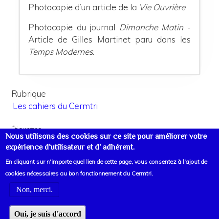
Photocopie d’un article de la
Vie Ouvrière
.
Photocopie du journal
Dimanche Matin
-
Article de Gilles Martinet paru dans les
Temps Modernes
.
Rubrique
Les cahiers du Cermtri
Étiquettes
Nous utilisons des cookies sur ce site pour améliorer votre
France : Luttes des classes
expérience d'utilisateur et d' adhérent.
En cliquant sur n'importe quel lien de cette page, vous consentez à l'ajout de
cookies nécessaires au bon fonctionnement du Cermtri.
Non, merci.
Voir liens d'informations
Oui, je suis d'accord