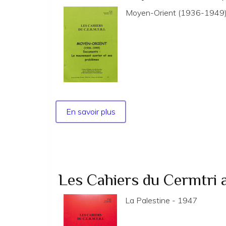
Moyen-Orient (1936-1949) 
En savoir plus
sur
No
138
-
Moyen-
Orient
Les Cahiers du Cermtri
(1936-
1949)
La Palestine - 1947
:
le