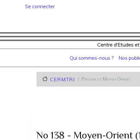
Menu du compte de l'utilisat
Se connecter
Centre d'Etudes et
Navigation principale
Qui sommes-nous ?
Nos publi
Proche et Moyen Orient
C.E.R.M.T.R.I
No 138 - Moyen-Orient (