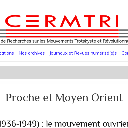
eur
Aller
au
contenu
principal
 de Recherches sur les Mouvements Trotskyste et Révolutionna
cations
Nos archives
Journaux et Revues numérisé(e)s
Co
Proche et Moyen Orient
1936-1949) : le mouvement ouvrie