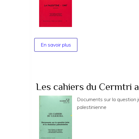
mouvement
ouvrier
et
ses
problèmes
En savoir plus
sur
Les
Cahiers
du
Cermtri
année
Les cahiers du Cermtri 
2009
no
Documents sur la question ju
132
palestinienne