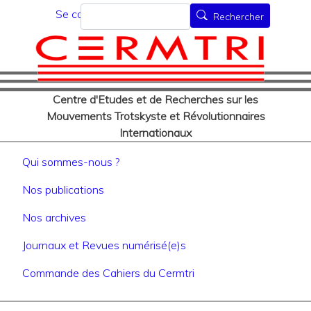
Menu du compte de l'utilisat
Aller
Rechercher
Se connecter
Rechercher
au
contenu
principal
Centre d'Etudes et de Recherches sur les
Mouvements Trotskyste et Révolutionnaires
Internationaux
Navigation principale
Qui sommes-nous ?
Nos publications
Nos archives
Journaux et Revues numérisé(e)s
Commande des Cahiers du Cermtri