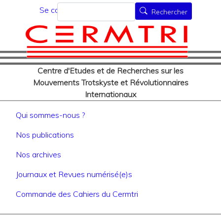
Menu du compte de l'utilisat
Aller
Rechercher
Se connecter
Rechercher
au
contenu
principal
Centre d'Etudes et de Recherches sur les
Mouvements Trotskyste et Révolutionnaires
Internationaux
Navigation principale
Qui sommes-nous ?
Nos publications
Nos archives
Journaux et Revues numérisé(e)s
Commande des Cahiers du Cermtri