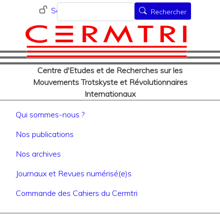
Menu du compte de l'utilisat
Aller
Rechercher
Se connecter
Rechercher
au
contenu
principal
Centre d'Etudes et de Recherches sur les
Mouvements Trotskyste et Révolutionnaires
Internationaux
Navigation principale
Qui sommes-nous ?
Nos publications
Nos archives
Journaux et Revues numérisé(e)s
Commande des Cahiers du Cermtri