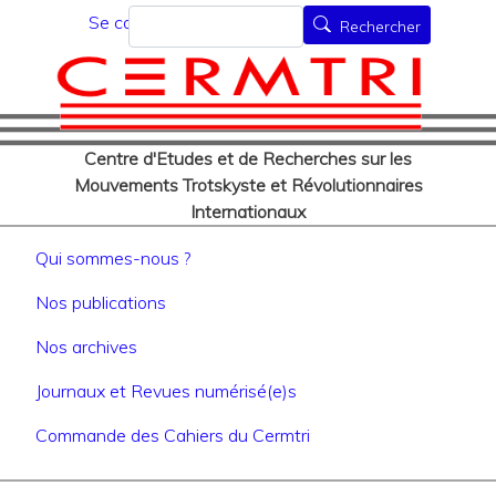
Menu du compte de l'utilisat
Aller
Rechercher
Se connecter
Rechercher
au
contenu
principal
Centre d'Etudes et de Recherches sur les
Mouvements Trotskyste et Révolutionnaires
Internationaux
Navigation principale
Qui sommes-nous ?
Nos publications
Nos archives
Journaux et Revues numérisé(e)s
Commande des Cahiers du Cermtri