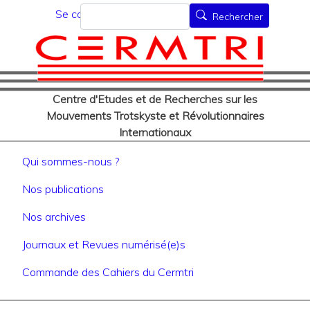
Menu du compte de l'utilisat
Aller
Rechercher
Se connecter
Rechercher
au
contenu
principal
Centre d'Etudes et de Recherches sur les
Mouvements Trotskyste et Révolutionnaires
Internationaux
Navigation principale
Qui sommes-nous ?
Nos publications
Nos archives
Journaux et Revues numérisé(e)s
Commande des Cahiers du Cermtri