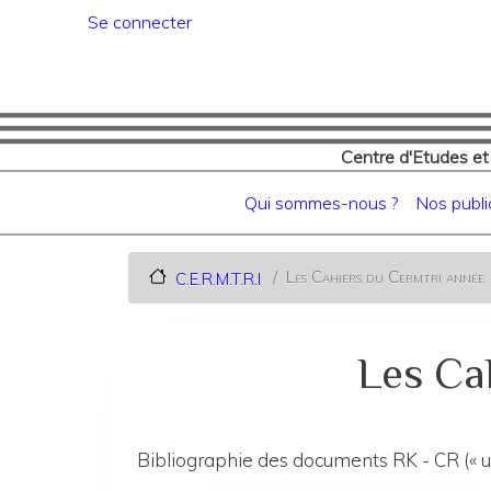
Menu du compte de l'utilisat
Se connecter
Centre d'Etudes et
Navigation principale
Qui sommes-nous ?
Nos publi
Les Cahiers du Cermtri anné
C.E.R.M.T.R.I
Les Ca
Bibliographie des documents RK - CR (« u