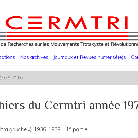
eur
Aller
au
contenu
principal
 de Recherches sur les Mouvements Trotskyste et Révolutionna
cations
Nos archives
Journaux et Revues numérisé(e)s
Co
e 1978 n° 10
hiers du Cermtri année 197
e
ltra gauche »), 1936-1939 – 1
partie