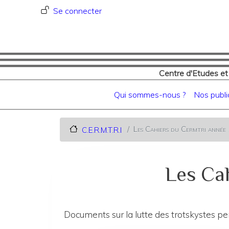
Menu du compte de l'utilisat
Se connecter
Centre d'Etudes et
Navigation principale
Qui sommes-nous ?
Nos publi
Les Cahiers du Cermtri anné
C.E.R.M.T.R.I
Les Cah
Documents sur la lutte des trotskystes 