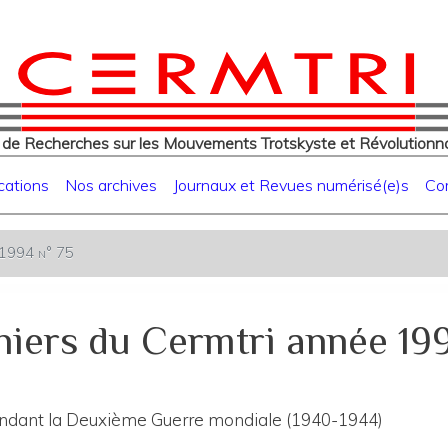
eur
Aller
au
contenu
principal
 de Recherches sur les Mouvements Trotskyste et Révolutionna
cations
Nos archives
Journaux et Revues numérisé(e)s
Co
e 1994 n° 75
iers du Cermtri année 19
pendant la Deuxième Guerre mondiale (1940-1944)