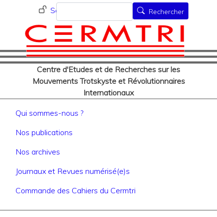
Menu du compte de l'utilisat
Aller
Rechercher
Se connecter
Rechercher
au
contenu
principal
Centre d'Etudes et de Recherches sur les
Mouvements Trotskyste et Révolutionnaires
Internationaux
Navigation principale
Qui sommes-nous ?
Nos publications
Nos archives
Journaux et Revues numérisé(e)s
Commande des Cahiers du Cermtri