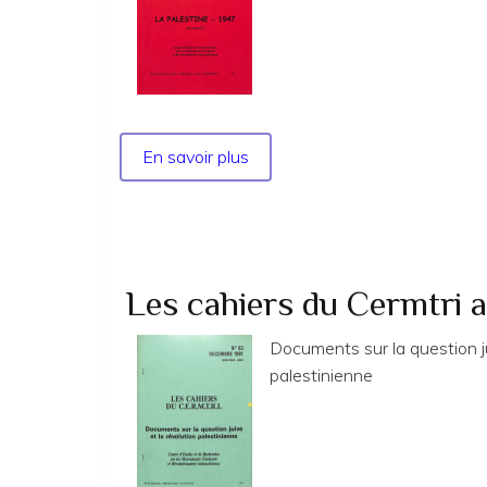
mouvement
ouvrier
et
ses
problèmes
En savoir plus
sur
Les
Cahiers
du
Cermtri
année
Les cahiers du Cermtri 
2009
no
Documents sur la question ju
132
palestinienne