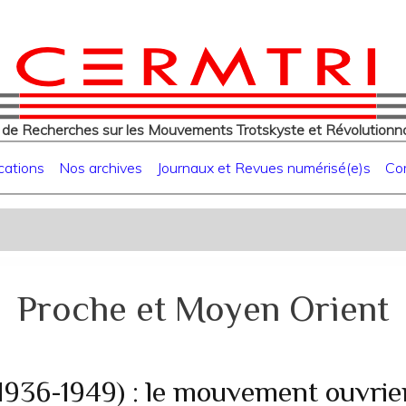
eur
Aller
au
contenu
principal
 de Recherches sur les Mouvements Trotskyste et Révolutionna
cations
Nos archives
Journaux et Revues numérisé(e)s
Co
Proche et Moyen Orient
1936-1949) : le mouvement ouvrie