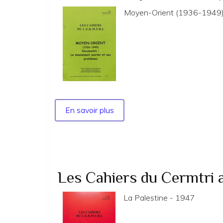
Moyen-Orient (1936-1949) 
En savoir plus
sur
No
138
-
Moyen-
Orient
Les Cahiers du Cermtri
(1936-
1949)
La Palestine - 1947
:
le