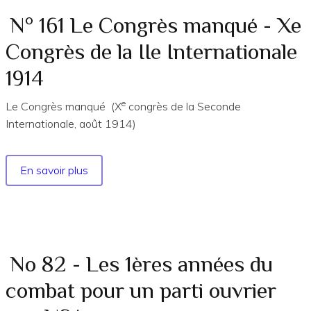
de
La
N° 161 Le Congrès manqué - Xe
proclamation
Congrès de la IIe Internationale
de
la
1914
IVe
Internationale
e
Le Congrès manqué (X
congrès de la Seconde
Internationale, août 1914)
En savoir plus
sur
N°
161
Le
Congrès
manqué
No 82 - Les 1ères années du
-
combat pour un parti ouvrier
Xe
Congrès