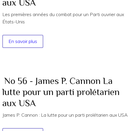
aux USA
de
la
Les premières années du combat pour un Parti ouvrier aux
IIe
États-Unis
Internationale
1914
En savoir plus
sur
No
82
-
Les
1ères
No 56 - James P. Cannon La
années
lutte pour un parti prolétarien
du
combat
aux USA
pour
un
James P. Cannon : La lutte pour un parti prolétarien aux USA
parti
ouvrier