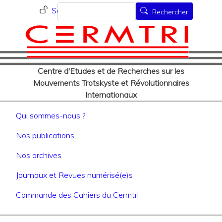
Menu du compte de l'utilisat
Aller
Rechercher
Se connecter
Rechercher
au
contenu
principal
Centre d'Etudes et de Recherches sur les
Mouvements Trotskyste et Révolutionnaires
Internationaux
Navigation principale
Qui sommes-nous ?
Nos publications
Nos archives
Journaux et Revues numérisé(e)s
Commande des Cahiers du Cermtri