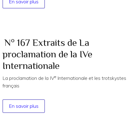
En savoir plus
sur
N°
176
Extraits
Le
Manifeste
N° 167 Extraits de La
de
proclamation de la IVe
IVe
Internationale
Internationale
sur
la
e
La proclamation de la IV
Internationale et les trotskystes
guerre
français
impérialiste
En savoir plus
sur
N°
167
Extraits