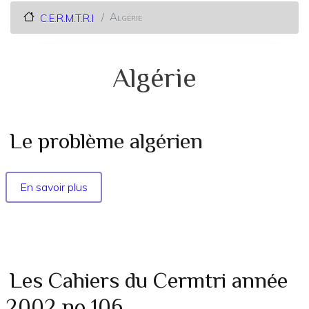
Algérie
C.E.R.M.T.R.I
Algérie
Le problème algérien
En savoir plus
sur
Le
problème
algérien
Les Cahiers du Cermtri année
2002 no 106