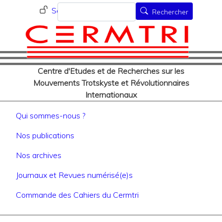
Menu du compte de l'utilisat
Aller
Rechercher
Se connecter
Rechercher
au
contenu
principal
Centre d'Etudes et de Recherches sur les
Mouvements Trotskyste et Révolutionnaires
Internationaux
Navigation principale
Qui sommes-nous ?
Nos publications
Nos archives
Journaux et Revues numérisé(e)s
Commande des Cahiers du Cermtri