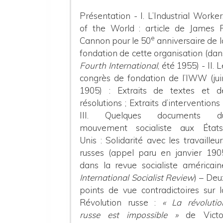
Présentation -
I. L’Industrial Worker
of the World : article de James P
e
Cannon pour le 50
anniversaire de l
fondation de cette organisation (dan
Fourth International
, été 1955) -
II. 
congrès de fondation de l’IWW (jui
1905) : Extraits de textes et d
résolutions ; Extraits d’interventions 
III. Quelques documents d
mouvement socialiste aux États
Unis : Solidarité avec les travailleur
russes (appel paru en janvier 190
dans la revue socialiste américain
International Socialist Review
) – Deu
points de vue contradictoires sur l
Révolution russe :
« La révolutio
russe est impossible »
de Victo