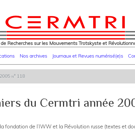
eur
Aller
au
contenu
principal
 de Recherches sur les Mouvements Trotskyste et Révolutionna
cations
Nos archives
Journaux et Revues numérisé(e)s
Co
e 2005 n° 118
iers du Cermtri année 200
a fondation de l’IWW et la Révolution russe (textes et d