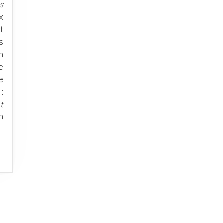
s
x
t
s
n
e
e
:
t
n