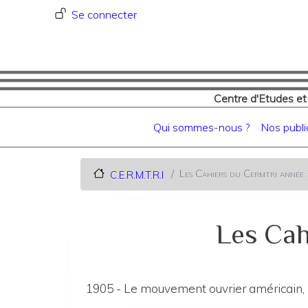
Menu du compte de l'utilisat
Se connecter
Centre d'Etudes et
Navigation principale
Qui sommes-nous ?
Nos publi
Les Cahiers du Cermtri anné
C.E.R.M.T.R.I
Les Cah
1905 - Le mouvement ouvrier américain, l