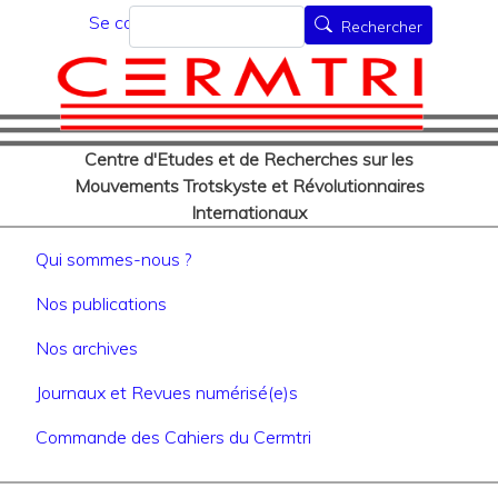
Menu du compte de l'utilisat
Aller
Rechercher
Se connecter
Rechercher
au
contenu
principal
Centre d'Etudes et de Recherches sur les
Mouvements Trotskyste et Révolutionnaires
Internationaux
Navigation principale
Qui sommes-nous ?
Nos publications
Nos archives
Journaux et Revues numérisé(e)s
Commande des Cahiers du Cermtri