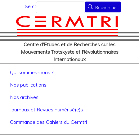
Menu du compte de l'utilisat
Aller
Rechercher
Se connecter
Rechercher
au
contenu
principal
Centre d'Etudes et de Recherches sur les
Mouvements Trotskyste et Révolutionnaires
Internationaux
Navigation principale
Qui sommes-nous ?
Nos publications
Nos archives
Journaux et Revues numérisé(e)s
Commande des Cahiers du Cermtri