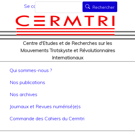
Menu du compte de l'utilisat
Aller
Rechercher
Se connecter
Rechercher
au
contenu
principal
Centre d'Etudes et de Recherches sur les
Mouvements Trotskyste et Révolutionnaires
Internationaux
Navigation principale
Qui sommes-nous ?
Nos publications
Nos archives
Journaux et Revues numérisé(e)s
Commande des Cahiers du Cermtri