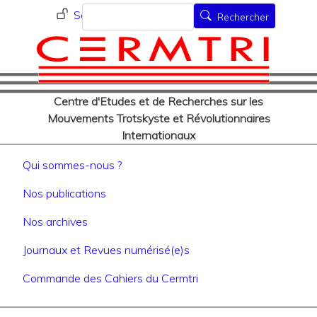
Menu du compte de l'utilisat
Aller
Rechercher
Se connecter
Rechercher
au
contenu
principal
Centre d'Etudes et de Recherches sur les
Mouvements Trotskyste et Révolutionnaires
Internationaux
Navigation principale
Qui sommes-nous ?
Nos publications
Nos archives
Journaux et Revues numérisé(e)s
Commande des Cahiers du Cermtri