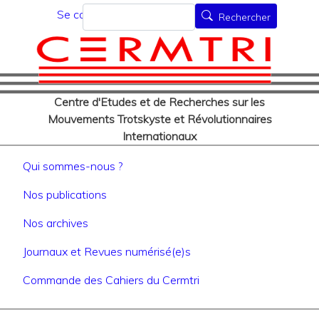
Menu du compte de l'utilisat
Aller
Rechercher
Se connecter
Rechercher
au
contenu
principal
Centre d'Etudes et de Recherches sur les
Mouvements Trotskyste et Révolutionnaires
Internationaux
Navigation principale
Qui sommes-nous ?
Nos publications
Nos archives
Journaux et Revues numérisé(e)s
Commande des Cahiers du Cermtri